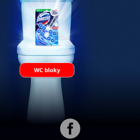
Váš email
WC bloky
Ano, chci dostávat nabídky a novinky od
Domestos prostřednictvím emailu a online
reklamy na základě mých zájmů a preferencí.
Potvrzuji, že jsem starší 16 let.
Ano, chci dostávat nabídky a novinky od
jiných značek společnosti Unilever
prostřednictvím emailu a online reklamy
pečlivě vybrané Unileverem na základě mých
zájmů a preferencí.