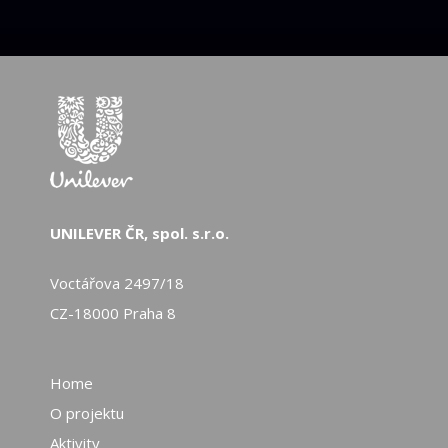
Přečtěte si prosím naše
Oznámení o
ochraně osobních údajů
a používání
souborů cookie
, abyste porozuměli tomu,
jak používáme vaše osobní údaje.
Odeslat
UNILEVER ČR, spol. s.r.o.
Voctářova 2497/18
CZ-18000 Praha 8
Home
O projektu
Aktivity